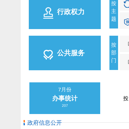
按
行政权力
主
题
按
公共服务
部
门
7月份
办事统计
投
207
政府信息公开