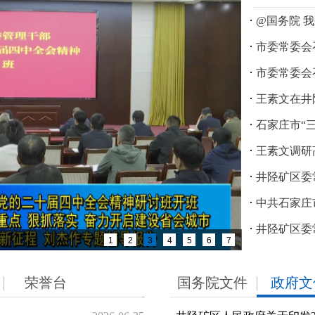
·
@国务院 
·
市委常委会
·
市委常委会
·
王素文在井
·
石家庄市“
·
王素文调研
·
井陉矿区委常
·
中共石家庄
·
井陉矿区委常
中共井
1
2
3
4
5
6
7
荣誉台
国务院文件
政府文