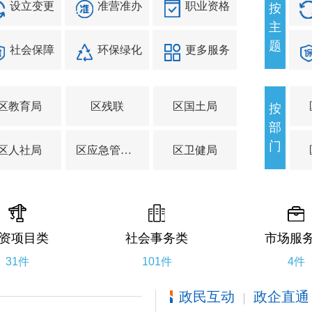
设立变更
准营准办
职业资格
按
主
题
社会保障
环保绿化
更多服务
区教育局
区残联
区国土局
按
部
门
区人社局
区应急管理局
区卫健局
资项目类
社会事务类
市场服
31件
101件
4件
政民互动
政企直通