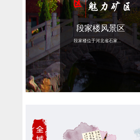
千城胜景｜石家庄
井陉矿区：红叶浸
染 山色如画