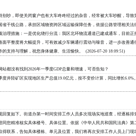
特别吵，即使关闭窗户也有大车咚咚经过的杂音，经常被大车吵醒，导致
国省干线公路，承担区域物资跨区域运输保障任务，依据公路管理相关法
项治理措施：一是优化绕行分流：我区北环物流通道已建成通车，目前正
路面平整度将大幅提升，可有效减少车辆通行震动与噪音，进一步改善通
解，祝您身体健康、生活愉快。 (2026-07-20 18:09:51)
站都没有找到2026年一季度GDP总量和增速，可否告知？
度井陉矿区实现地区生产总值19.0亿元，按不变价计算，同比增长6.0%
现回复如下。街道办第一时间安排工作人员多次现场实地巡查，经逐栋排
陪同您精准核实具体楼号、具体位置。依据《中华人民共和国民法典》第
取得联系，告知具体楼栋、单元及位置，我们将再次安排工作人员上门现