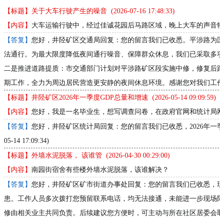
【标题】关于大车行驶产生的噪音 (2026-07-16 17:48:33)
【内容】
大车运输行驶中，经过佳诚花园后马路区域，晚上大车的声音
【答复】
您好，井陉矿区交通局回复：您的留言我们已收悉。平涉路为
法通行。为最大限度降低夜间通行噪音、保障群众休息，我们已采取多
二是推进道路提质：市交通部门计划对平涉路矿区段实施中修，修复后
期工作，全力为周边居民营造更安静的夜间休息环境。感谢您对我们工作的支持与理
【标题】井陉矿区2026年一季度GDP总量和增速 (2026-05-14 09:09:59)
【内容】
您好，我是一名毕业生，想写调查问卷，在政府官网和统计局网
【答复】
您好，井陉矿区统计局回复：您的留言我们已收悉，2026年一季
05-14 17:09:34)
【标题】外墙水泥脱落， 该谁管 (2026-04-30 00:29:00)
【内容】
南园街宿舍有些楼外墙水泥脱落，该谁解决？
【答复】
您好，井陉矿区矿市街道办事处回复：您的留言我们已收悉，
患。工作人员多次拨打您预留联系电话，均无法接通，未能进一步现场
修由相关业主共同负责。后续建议您方便时，可主动与所在社区居委会