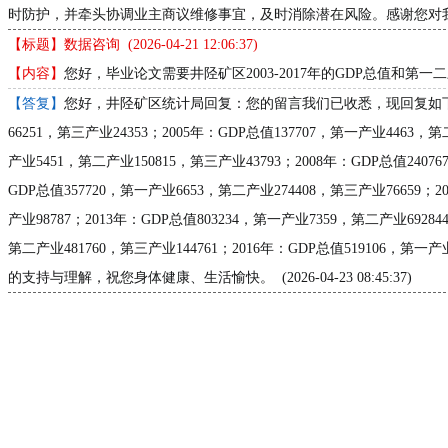
时防护，并牵头协调业主商议维修事宜，及时消除潜在风险。感谢您对我们工作的支
【标题】数据咨询 (2026-04-21 12:06:37)
【内容】
您好，毕业论文需要井陉矿区2003-2017年的GDP总值
【答复】
您好，井陉矿区统计局回复：您的留言我们已收悉，现回复如下。井陉矿区
66251，第三产业24353；2005年：GDP总值137707，第一产业4463，第
产业5451，第二产业150815，第三产业43793；2008年：GDP总值2407
GDP总值357720，第一产业6653，第二产业274408，第三产业76659；2
产业98787；2013年：GDP总值803234，第一产业7359，第二产业69284
第二产业481760，第三产业144761；2016年：GDP总值519106，第一
的支持与理解，祝您身体健康、生活愉快。 (2026-04-23 08:45:37)