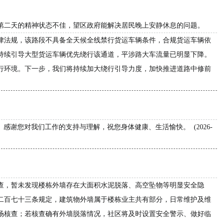
第二天的精神状态不佳，望区政府能解决居民晚上安静休息的问题。
律法规，该路段不具备全天候全线禁行货运车辆条件，合规货运车辆依
持续引导大型货运车辆优先绕行该通道，平涉路大车流量已明显下降。
行环境。下一步，我们将持续加大绕行引导力度，加快推进道路中修前
。感谢您对我们工作的支持与理解，祝您身体健康、生活愉快。 (2026-
查，暂未发现楼栋外墙存在大面积水泥脱落、高空坠物等明显安全隐
二百七十三条规定，建筑物外墙属于楼栋业主共有部分，日常维护及维
场核查；若核查确有外墙脱落情况，社区将及时设置安全警示、做好临