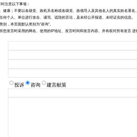
言时注意以下事项：
明、健康；不要以各级党、政机关名称或各级党、政领导人及其他名人的真实姓名署名
对任何个人、单位进行攻击、谩骂、诋毁的言论，及未经公开报道、未经证实的信息。
类别，本页面默认类别为“咨询”。
存您发言时采用的网名、使用的IP地址、发言时间和发言内容。并有权对所有发言 