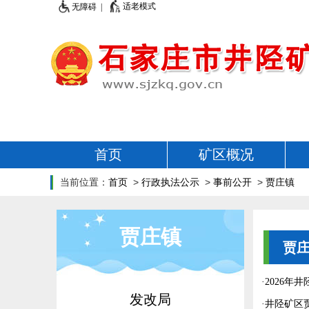
适老模式
无障碍 |
首页
矿区概况
当前位置：
首页
>
行政执法公示
>
事前公开
>
贾庄镇
贾庄镇
贾
·
2026年
发改局
·
井陉矿区