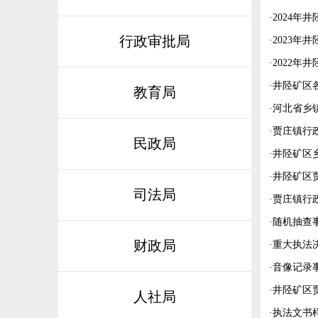
·
2024年
行政审批局
·
2023年
·
2022年
·
井陉矿区
教育局
·
河北省乡
·
贾庄镇行政
民政局
·
井陉矿区
·
井陉矿区
司法局
·
贾庄镇行
·
随机抽查
财政局
·
重大执法
·
音像记录
·
井陉矿区
人社局
·
执法文书