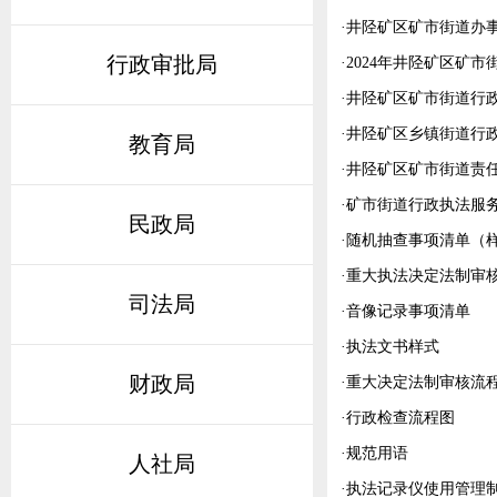
·
井陉矿区矿市街道办
行政审批局
·
2024年井陉矿区矿
·
井陉矿区矿市街道行政
·
井陉矿区乡镇街道行
教育局
·
井陉矿区矿市街道责
·
矿市街道行政执法服
民政局
·
随机抽查事项清单（
·
重大执法决定法制审
司法局
·
音像记录事项清单
·
执法文书样式
财政局
·
重大决定法制审核流
·
行政检查流程图
·
规范用语
人社局
·
执法记录仪使用管理