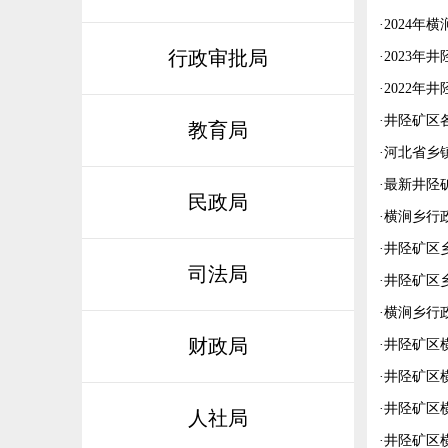
·
2024年
行政审批局
·
2023
·
2022年
·
井陉矿区
教育局
·
河北省乡镇
·
最新井陉矿
民政局
·
横涧乡行政
·
井陉矿区
司法局
·
井陉矿区
·
横涧乡行
财政局
·
井陉矿区
·
井陉矿区
·
井陉矿区
人社局
·
井陉矿区