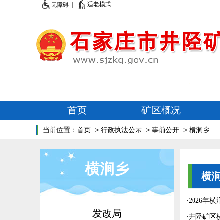
适老模式
无障碍 |
首页
矿区概况
当前位置：
首页
>
行政执法公示
>
事前公开
>
横涧乡
横涧乡
横
·
2026年
发改局
·
井陉矿区