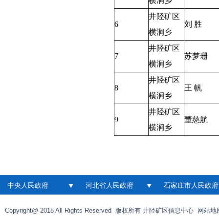
横涧乡
井陉矿区
6
刘 胜
横涧乡
井陉矿区
7
苏梦珊
横涧乡
井陉矿区
8
王 帆
横涧乡
井陉矿区
9
董慈航
横涧乡