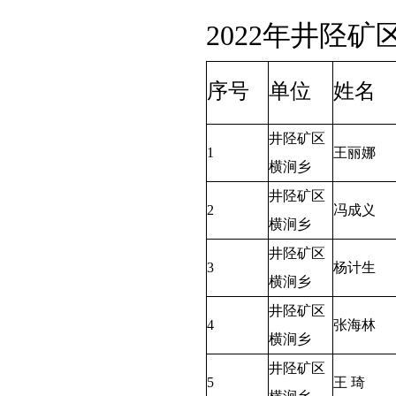
2022年井陉
序号
单位
姓名
井陉矿区
1
王丽娜
横涧乡
井陉矿区
2
冯成义
横涧乡
井陉矿区
3
杨计生
横涧乡
井陉矿区
4
张海林
横涧乡
井陉矿区
5
王 琦