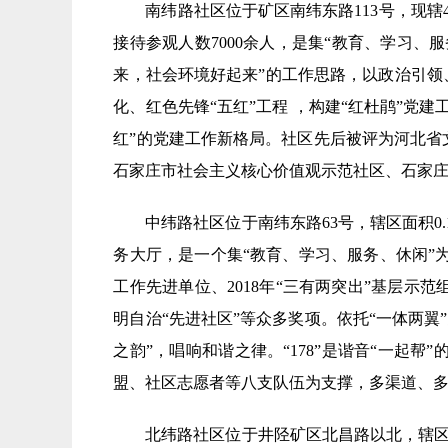
南纬路社区位于矿区南纬东路113号，现辖4
接待参观人数7000余人，是集“教育、学习、
来，社会环境好起来”的工作思路，以政治引领
化、红色先锋“五红”工程 ，构建“红杜鹃”
红”的党建工作新格局。社区先后被评为河北
石家庄市社会主义核心价值观示范社区、石家
中纬路社区位于南纬东路63号，辖区面积0.
务大厅，是一个集“教育、学习、服务、休闲”为一
工作先进单位、2018年“三有两突出”基层示范
明自治“先进社区”等众多奖项。依托“一体两翼
之韵”，唱响和谐之律。“178”是谐音“一
盟、社区志愿者等八支队伍为支撑，多渠道、多
北纬路社区位于井陉矿区北昌路以北，辖区总面