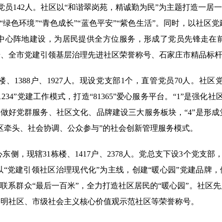
直管党员142人。社区以“和谐翠岗苑，精诚勤为民”为主题打造一
”“绿色环境”“青色成长”“蓝色平安”“紫色生活”。同时，以
中心阵地建设，为居民提供全方位服务，形成了党员先锋走在
号、全市党建引领基层治理先进社区荣誉称号、石家庄市精品标
、1388户、1927人。现设党支部1个，直管党员70人。
234”党建工作模式，打造“81365”爱心服务平台。“1”是强化
“3”是做好党群服务、社区文化、品牌建设三大服务板块，“4”是
区牵头、社会协调、公众参与”的社会创新管理服务模式。
侧，现辖31栋楼、1417户、2378人。党总支下设3个党支部
“党建引领社区治理现代化”为主线，创建“暖心园”党建品牌，依
通联系群众“最后一百米”，全力打造社区居民的“暖心园”。社区
文明社区、市级社会主义核心价值观示范社区等荣誉称号。