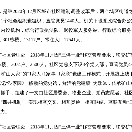
是继2020年12月区城市社区建制调整改革后，两个城区街道
，1个社会组织党组织，直管党员1440人。机关下设党政综合办
个内设机构，综合行政执法队、退役军人服务站、行政综合服务
1栋楼、13117户、常住人口17541人。
社区管理处，2018年11月因“三供一业”移交管理要求，移交
楼、2074户、2500人。社区党总支下设3个党支部，直管党员
矿山人家”的“1家人+1家事+1家亲”党建工作模式，开展线上线
记忆·家园》“移动的党史馆，鲜活的党建墙”为载体，传承矿
为抓手，组建了一支由社区居委会、物业企业、党员志愿者、社区志
“四共机制”，实现相互交叉、相互贯通、相互联结、互联互动“
能力。
区管理处，2018年11月因“三供一业”移交管理要求，移交