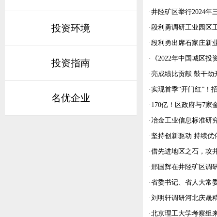
·
井陉矿区举行2024
投资环境
·
段利勇调研工业园区
·
段利勇出席石家庄新
·
《2022年中国城区
投资指南
·
亮成绩比贡献 鼓干劲
·
实现首季“开门红”！
名优企业
·
170亿！区政府与7
·
冶金工业信息标准研
·
坚持创新驱动 持续优
·
借先进地区之石，攻
·
邢国辉在井陉矿区调
·
省委书记、省人大常
·
刘明轩调研河北庆晟
·
北京理工大学考察组