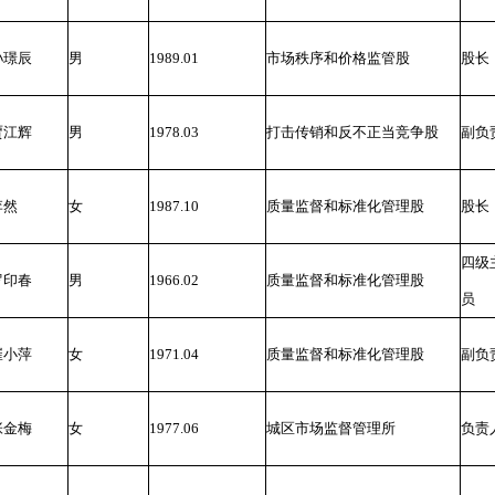
孙璟辰
男
1989.01
市场秩序和价格监管股
股长
贾江辉
男
1978.03
打击传销和反不正当竞争股
副负
李然
女
1987.10
质量监督和标准化管理股
股长
四级
罗印春
男
1966.02
质量监督和标准化管理股
员
崔小萍
女
1971.04
质量监督和标准化管理股
副负
张金梅
女
1977.06
城区市场监督管理所
负责