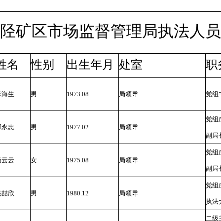
年井陉矿区市场监督管理局执法人
姓名
性别
出生年月
处室
职
李海生
男
1973.08
局领导
党组
党组
郜永忠
男
1977.02
局领导
副局
党组
杨云云
女
1975.08
局领导
副局
党组
毛喆欣
男
1980.12
局领导
执法
二级