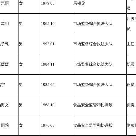
李惠丽
女
1979.05
局领导
员
四级
王建明
男
1965.10
市场监督综合执法大队
员
姚子乾
男
1993.01
市场监督综合执法大队
主任
王媛媛
女
1984.11
市场监督综合执法大队
职员
赵宁
男
1985.09
市场监督综合执法大队
职员
杨海文
男
1968.10
食品安全监管和协调股
负责
李丽莉
女
1976.06
食品安全监管和协调股
副负