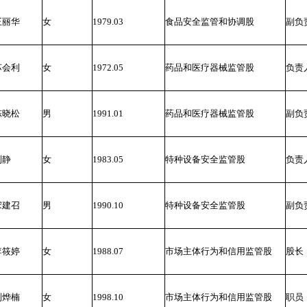
王丽华
女
1979.03
食品安全监管和协调股
副负
苏会利
女
1972.05
药品和医疗器械监管股
负责
陈晓松
男
1991.01
药品和医疗器械监管股
副负
刘静
女
1983.05
特种设备安全监管股
负责
宋建召
男
1990.10
特种设备安全监管股
副负
李筱婷
女
1988.07
市场主体行为和信用监管股
股长
刘烨楠
女
1998.10
市场主体行为和信用监管股
职员