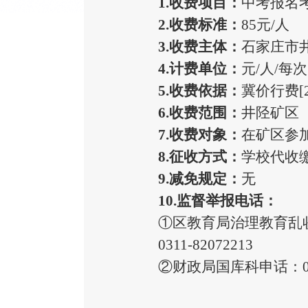
1.收费项目：
中考报名
2.收费标准：
85元/人
3.收费主体：
石家庄市
4.计费单位：
元
/人/每次
5.收费依据：
冀价行费
[
6.收费范围：
井陉矿区
7.收费对象：
在矿区参
8.征收方式：
学校代收
9.减免规定：
无
10.监督举报电话：
①区教育局治理教育乱
0311-82072213
②财政局国库科申话：0311