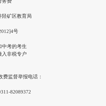
考务费
井陉矿区教育局
2012]4号
加中考的考生
缴入非税专户
收费监督举报
电话：
-82089372