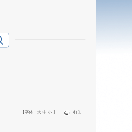
【字体：
大
中
小
】
打印