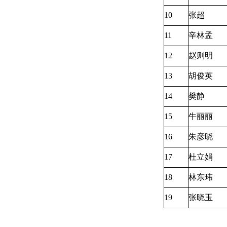
10
张超
11
辛林孟
12
赵则明
13
胡俊英
14
樊静
15
牛丽丽
16
朱彦晓
17
杜立娟
18
林东玮
19
张晓玉