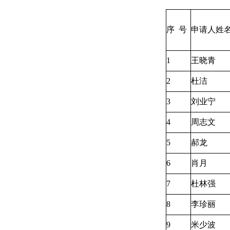
序 号
申请人姓
1
王晓青
2
杜洁
3
刘业宁
4
周志文
5
郝龙
6
肖月
7
杜林强
8
李珍丽
9
米少波