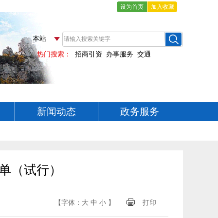
设为首页
加入收藏
新闻动态
政务服务
单（试行）
【字体：
大
中
小
】
打印