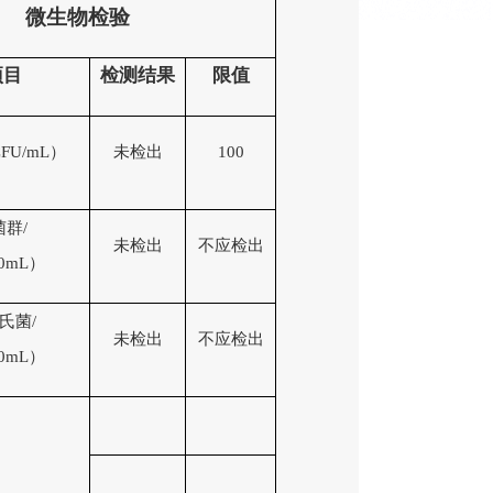
微生物检验
项目
检
测
结果
限值
FU/mL
）
未检出
1
00
菌群
/
未检出
不
应
检出
00mL）
氏菌
/
未检出
不
应
检出
00mL）