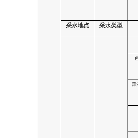
采水地点
采水类型
浑