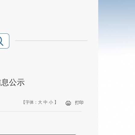
信息公示
【字体：
大
中
小
】
打印