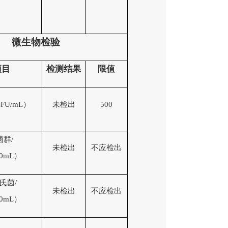
微生物检验
项目
检
测
结果
限值
FU/mL
）
未检出
5
00
菌群
/
未检出
不
应
检出
00mL）
氏菌
/
未检出
不
应
检出
00mL）