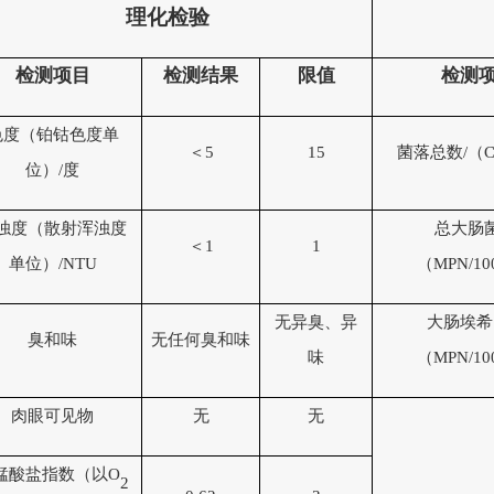
理化检验
检
测
项目
检
测
结果
限值
检
测
色度
（铂钴色度单
＜
5
15
菌落总数
/（
C
位）
/度
浊度
（散射浑浊度
总大肠
＜
1
1
单位）
/
NTU
（MPN/1
无异臭、异
大肠埃希
臭和味
无任何臭和味
味
（MPN/1
肉眼可见物
无
无
锰酸盐指数（以
O
2