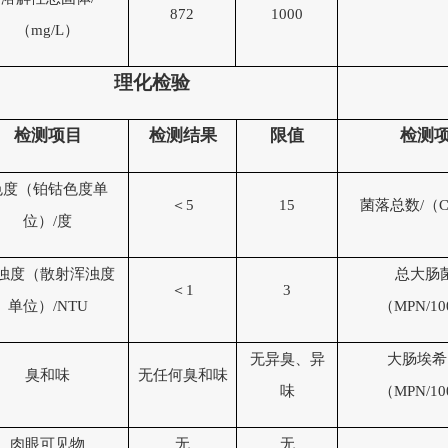
872
1000
（
mg/L
）
理化检验
检
测
项目
检
测
结果
限值
检
测
色度
（铂钴色度单
＜
5
15
菌落总数
/（
C
位）
/度
浊度
（散射浑浊度
总大肠
＜
1
3
单位）
/
NTU
（MPN/1
无异臭、异
大肠埃希
臭和味
无任何臭和
味
味
（MPN/1
肉眼可见物
无
无