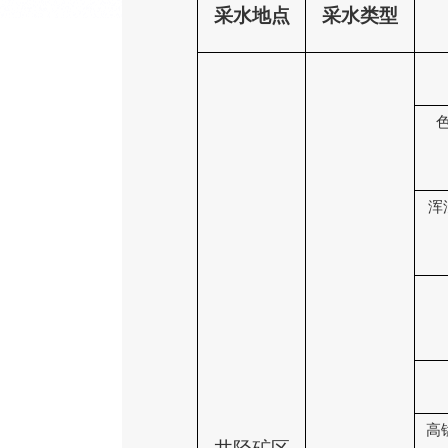
采水地点
采水类型
浑
高