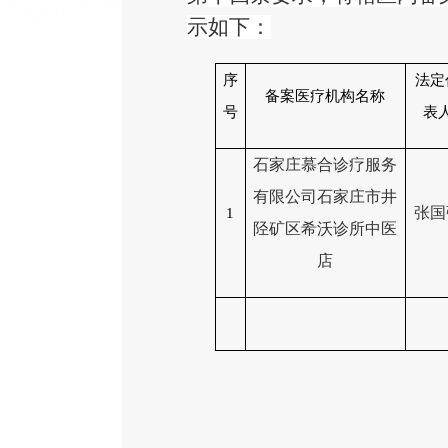
示如下：
序
法定
备案医疗机构名称
号
表
石家庄慕合诊疗服务
有限公司石家庄市井
张国
1
陉矿区希沃
诊所
中医
店