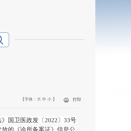
【字体：
大
中
小
】
打印
法》国卫医政发〔
2022〕33号
发放的《诊所备案证》信息公