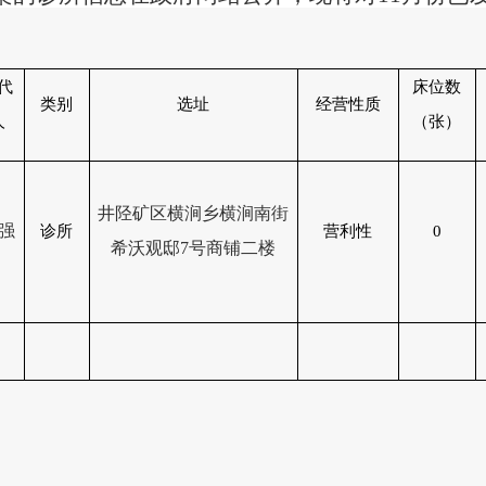
代
床位数
类别
选址
经营性质
人
（张）
井陉矿区
横涧乡横涧南街
强
诊所
营利性
0
希沃观邸
7号商铺二楼