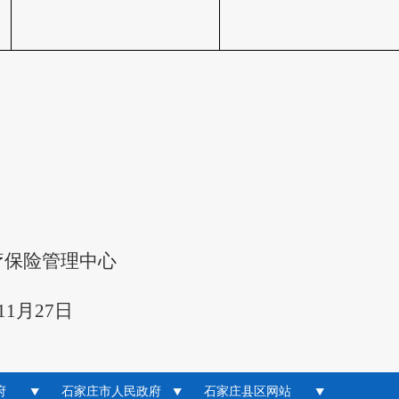
疗保险
管理
中心
11
月
27
日