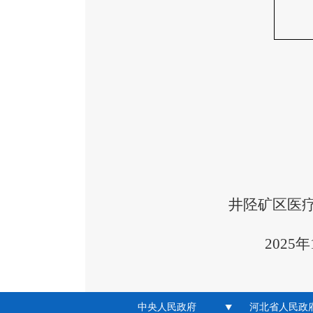
井陉矿区
医
20
25
年