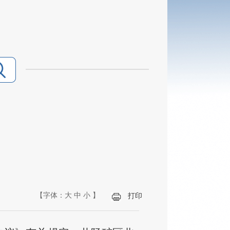
【字体：
大
中
小
】
打印