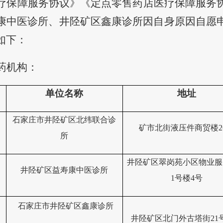
疗保障服务协议》
《
定点零售药店医疗保障服务
康中医诊所、井陉矿区鑫康诊所因自身原因自愿
如下：
药机构
：
单位名称
地址
石家庄市井陉矿区北纬联合诊
矿市北街液压件商贸楼
所
井陉矿区翠岗苑小区物业服
井陉矿区益寿康中医诊所
1号楼4号
石家庄市井陉矿区鑫康诊所
井陉矿区北门外古塔街
2