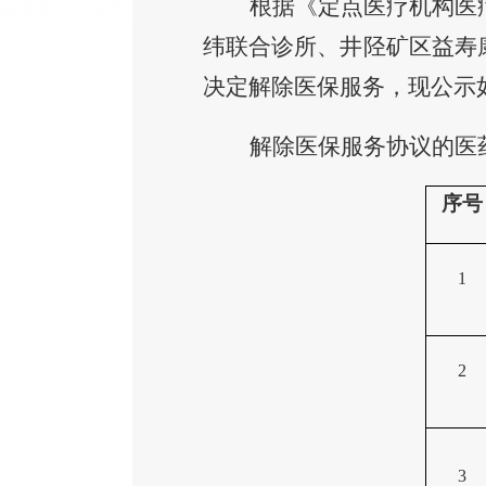
根据
《定点医疗机构医
纬联合诊所、井陉矿区益寿
决定解除医保服务，
现公示
解除医保服务
协议的
医
序号
1
2
3