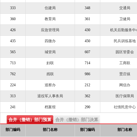
333
住建局
348
交通局
360
教育局
361
卫健局
426
应急管理局
430
机关后勤服务中
435
四微办
450
民兵训练基地
565
城管局
607
园区管委会
713
妇联
714
工商联
762
残联
986
贾庄镇
224
巡察办
212
网信办
313
退役军人事务局
362
医疗保障局
241
档案馆
290
社情民意中心
合并（撤销）部门预算
合并（撤销）部门决算
部门编码
部门名称
部门编码
部门名称