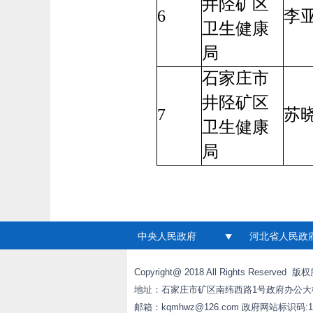
井陉矿区
6
李
卫生健康
局
石家庄市
井陉矿区
7
苏
卫生健康
局