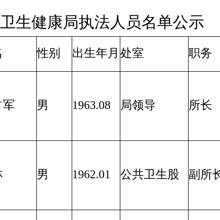
矿区卫生健康局执法人员名单公示
名
性别
出生年月
处室
职务
占军
男
1963.08
局领导
所长
林
男
1962.01
公共卫生股
副所