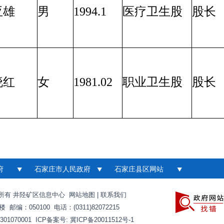
亚雄
男
1994.1
医疗卫生股
股长
晓红
女
1981.02
职业卫生股
股长