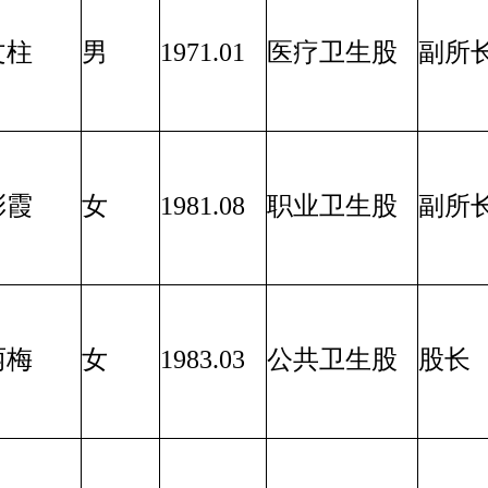
文柱
男
1971.01
医疗卫生股
副所
彩霞
女
1981.08
职业卫生股
副所
丽梅
女
1983.03
公共卫生股
股长