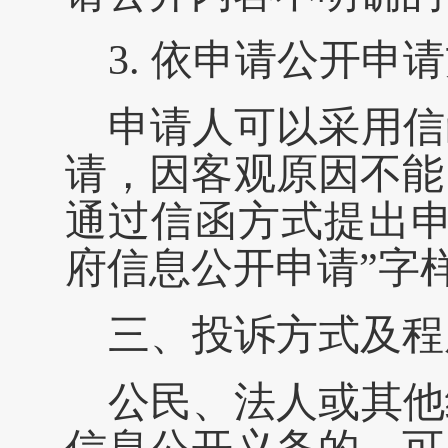
3. 依申请公开申
申请人可以采用信
请，因客观原因不能
通过信函方式提出
府信息公开申请”字
三、投诉方式及程
公民、法人或其他