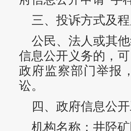
三、投诉方式及程
公民、法人或其他
信息公开义务的，可
政府监察部门举报
讼。
四、政府信息公开
机构名称：井陉矿