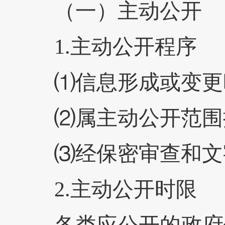
（一）主动公开
1.主动公开程序
⑴信息形成或变更
⑵属主动公开范围
⑶经保密审查和文
2.主动公开时限