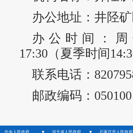
办公地址：井陉矿
办公时间：周
17:30（夏季时间14:30
联系电话：
820795
邮政编码：
050100