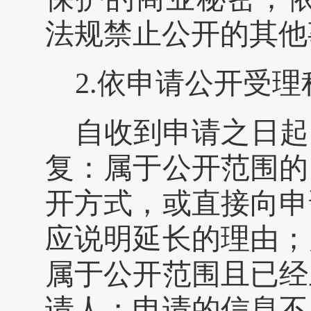
法规禁止公开的其他
2.依申请公开受理
自收到申请之日起
复：属于公开范围的
开方式，或直接向申
应说明延长的理由；
属于公开范围且已经
请人；申请的信息不