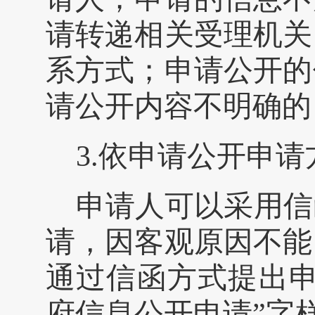
请转递相关受理机关
系方式；申请公开的
请公开内容不明确的
3.依申请公开申请
申请人可以采用信
请，因客观原因不能
通过信函方式提出
府信息公开申请”字