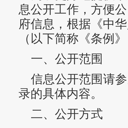
息公开工作，方便公
府信息，根据《中华
（以下简称《条例》
一、公开范围
信息公开范围请参
录的具体内容。
二、公开方式