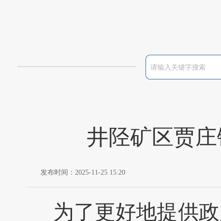
井陉矿区贾庄
发布时间：2025-11-25 15:20
为了更好地提供政