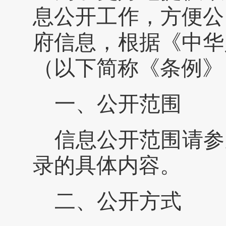
息公开工作，方便公
府信息，根据《中华
（以下简称《条例》
一、公开范围
信息公开范围请参
录的具体内容。
二、公开方式