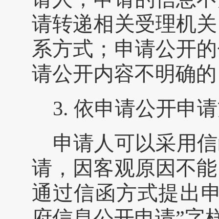
请转递相关受理机关
系方式；申请公开的
请公开内容不明确的
3. 依申请公开申
申请人可以采用信
请，因客观原因不能
通过信函方式提出
府信息公开申请”字