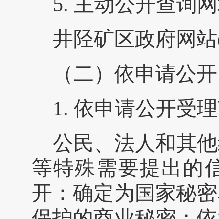
5. 主动公开查询
井陉矿区政府网站
（二）依申请公开
1. 依申请公开受
公民、法人和其他
等特殊需要提出的
开：确定为国家秘密
保护的商业秘密；依