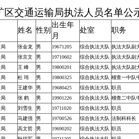
陉矿区交通运输局执法人员名单公
出生年
姓名
性别
处室
职务
月
输局
张金龙
男
19671205
综合执法大队
执法大队副
输局
张京文
男
19710602
综合执法大队
执法大队副
输局
王 峰
男
19800201
综合执法大队
执法大队副
输局
杜 玮
男
19800325
综合执法大队
稽查一中队
输局
王建华
男
19680425
综合执法大队
职员
输局
张 鹤
男
19901226
综合执法大队
稽查二中队
输局
刘雪生
男
19711020
综合执法大队
职员
输局
马建强
男
19700526
综合执法大队
法制科科长
输局
高文哲
男
19690202
综合执法大队
职员
输局
耿瑞军
男
19711205
综合执法大队
职员