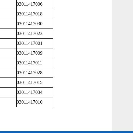
03011417006
03011417018
03011417030
03011417023
03011417001
03011417009
03011417011
03011417028
03011417015
03011417034
03011417010